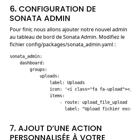
6. CONFIGURATION DE
SONATA ADMIN
Pour finir, nous allons ajouter notre nouvel admin
au tableau de bord de Sonata Admin. Modifiez le
fichier config/packages/sonata_admin.yaml :
sonata_admin:

    dashboard:

        groups:

            uploads:

                label: Uploads

                icon: '<i class="fa fa-upload"></i>'

                items:

                    - route: upload_file_upload

                      label: "Upload fichier excell"

7. AJOUT D’UNE ACTION
PERSONNALISÉE À VOTRE