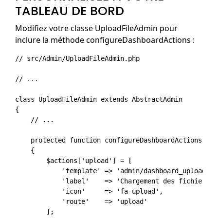
TABLEAU DE BORD
Modifiez votre classe UploadFileAdmin pour
inclure la méthode configureDashboardActions :
// src/Admin/UploadFileAdmin.php

// ...

class UploadFileAdmin extends AbstractAdmin

{

    // ...

    protected function configureDashboardActions(arr
    {

        $actions['upload'] = [

            'template' => 'admin/dashboard_upload_ac
            'label'    => 'Chargement des fichiers',

            'icon'     => 'fa-upload',

            'route'    => 'upload'

        ];
