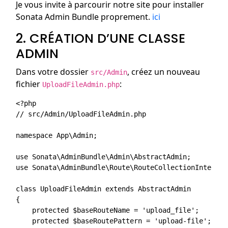
Je vous invite à parcourir notre site pour installer
Sonata Admin Bundle proprement.
ici
2. CRÉATION D’UNE CLASSE
ADMIN
Dans votre dossier
, créez un nouveau
src/Admin
fichier
:
UploadFileAdmin.php
<?php

// src/Admin/UploadFileAdmin.php

namespace App\Admin;

use Sonata\AdminBundle\Admin\AbstractAdmin;

use Sonata\AdminBundle\Route\RouteCollectionInterface
class UploadFileAdmin extends AbstractAdmin

{

    protected $baseRouteName = 'upload_file';

    protected $baseRoutePattern = 'upload-file';
