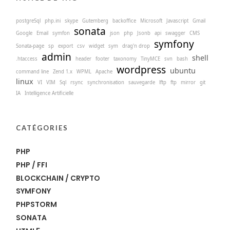
postgreSql
php.ini
skype
Gutemberg
backoffice
Microsoft
Javascript
Gmail
sonata
Google
Email
symfon
json
php
Jsonb
api
swagger
CMS
symfony
Sonata-page
sp
export
csv
widget
sym
drag'n drop
admin
shell
.htaccess
header
footer
taxonomy
TinyMCE
svn
bash
wordpress
ubuntu
command line
Zend 1.x
WPML
Apache
linux
VI
VIM
Sql
rsync
synchronisation
sauvegarde
lftp
ftp
mirror
git
IA
Intelligence Artificielle
CATÉGORIES
PHP
PHP / FFI
BLOCKCHAIN / CRYPTO
SYMFONY
PHPSTORM
SONATA