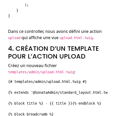
        );

    }

}

Dans ce controller, nous avons défini une action
qui affiche une vue
.
upload
upload.html.twig
4. CRÉATION D’UN TEMPLATE
POUR L’ACTION UPLOAD
Créez un nouveau fichier
:
templates/admin/upload.html.twig
{# templates/admin/upload.html.twig #}

{% extends '@SonataAdmin/standard_layout.html.twig' %
{% block title %} - {{ title }}{% endblock %}

{% block breadcrumb %}
