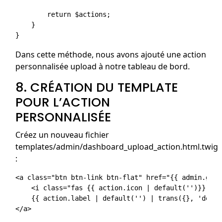
        return $actions;

    }

Dans cette méthode, nous avons ajouté une action
personnalisée upload à notre tableau de bord.
8. CRÉATION DU TEMPLATE
POUR L’ACTION
PERSONNALISÉE
Créez un nouveau fichier
templates/admin/dashboard_upload_action.html.twig
:
<a class="btn btn-link btn-flat" href="{{ admin.gene
    <i class="fas {{ action.icon | default('')}}"></i
    {{ action.label | default('') | trans({}, 'defau
</a>
