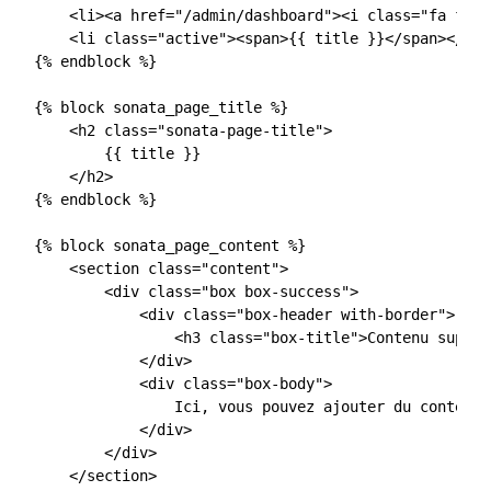
    <li><a href="/admin/dashboard"><i class="fa fa-h
    <li class="active"><span>{{ title }}</span></li>

{% endblock %}

{% block sonata_page_title %}

    <h2 class="sonata-page-title">

        {{ title }}

    </h2>

{% endblock %}

{% block sonata_page_content %}

    <section class="content">

        <div class="box box-success">

            <div class="box-header with-border">

                <h3 class="box-title">Contenu supplé
            </div>

            <div class="box-body">

                Ici, vous pouvez ajouter du contenu 
            </div>

        </div>

    </section>
