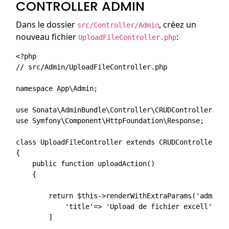
CONTROLLER ADMIN
Dans le dossier
, créez un
src/Controller/Admin
nouveau fichier
:
UploadFileController.php
<?php

// src/Admin/UploadFileController.php

namespace App\Admin;

use Sonata\AdminBundle\Controller\CRUDController;

use Symfony\Component\HttpFoundation\Response;

class UploadFileController extends CRUDController

{

    public function uploadAction()

    {

        return $this->renderWithExtraParams('admin/u
            'title'=> 'Upload de fichier excell'

        ]
