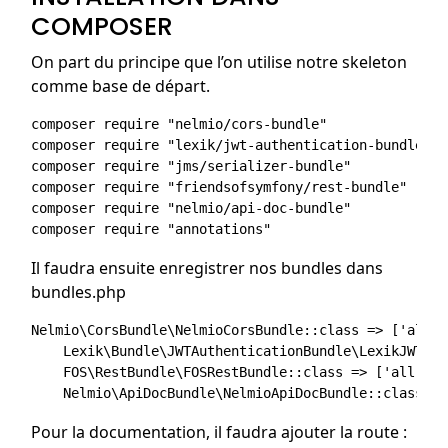
COMPOSER
On part du principe que l’on utilise notre skeleton
comme base de départ.
composer require "nelmio/cors-bundle"

composer require "lexik/jwt-authentication-bundle"

composer require "jms/serializer-bundle"

composer require "friendsofsymfony/rest-bundle"

composer require "nelmio/api-doc-bundle"

Il faudra ensuite enregistrer nos bundles dans
bundles.php
Nelmio\CorsBundle\NelmioCorsBundle::class => ['all' 
    Lexik\Bundle\JWTAuthenticationBundle\LexikJWTAut
    FOS\RestBundle\FOSRestBundle::class => ['all' =>
Pour la documentation, il faudra ajouter la route :