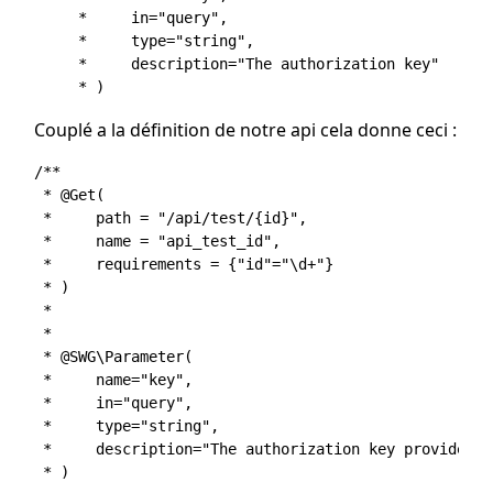
     *     in="query",

     *     type="string",

     *     description="The authorization key"

Couplé a la définition de notre api cela donne ceci :
/**

 * @Get(

 *     path = "/api/test/{id}",

 *     name = "api_test_id",

 *     requirements = {"id"="\d+"}

 * )

 * 

 * 

 * @SWG\Parameter(

 *     name="key",

 *     in="query",

 *     type="string",

 *     description="The authorization key provided b