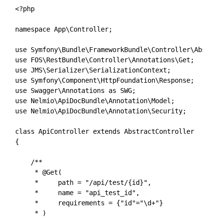
<?php

namespace App\Controller;

use Symfony\Bundle\FrameworkBundle\Controller\Abstra
use FOS\RestBundle\Controller\Annotations\Get;

use JMS\Serializer\SerializationContext;

use Symfony\Component\HttpFoundation\Response;

use Swagger\Annotations as SWG;

use Nelmio\ApiDocBundle\Annotation\Model;

use Nelmio\ApiDocBundle\Annotation\Security;

class ApiController extends AbstractController

{

    /**

     * @Get(

     *     path = "/api/test/{id}",

     *     name = "api_test_id",

     *     requirements = {"id"="\d+"}

     * )
