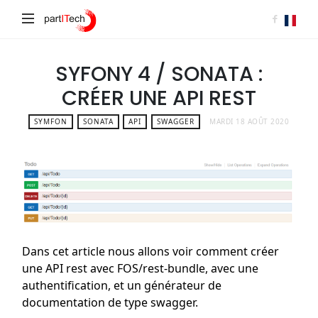
partITech
SYFONY 4 / SONATA :
CRÉER UNE API REST
SYMFON
SONATA
API
SWAGGER
MARDI 18 AOÛT 2020
Dans cet article nous allons voir comment créer
une API rest avec FOS/rest-bundle, avec une
authentification, et un générateur de
documentation de type swagger.