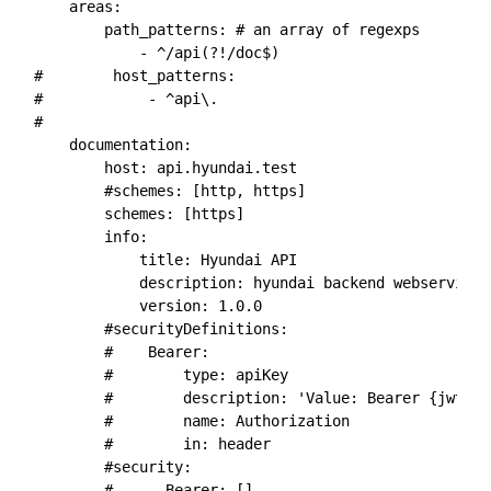
    areas:

        path_patterns: # an array of regexps

            - ^/api(?!/doc$)

#        host_patterns:

#            - ^api\.

#            

    documentation:

        host: api.hyundai.test

        #schemes: [http, https]

        schemes: [https]

        info:

            title: Hyundai API

            description: hyundai backend webservice

            version: 1.0.0

        #securityDefinitions:

        #    Bearer:

        #        type: apiKey

        #        description: 'Value: Bearer {jwt}'

        #        name: Authorization

        #        in: header

        #security:
