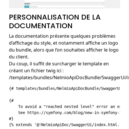
PERSONNALISATION DE LA
DOCUMENTATION
La documentation présente quelques problèmes
d’affichage du style, et notamment affiche un logo
du bundle, alors que l’on souhaites afficher le logo
du client.
Du coup, il suffit de surcharger le template en
créant un fichier twig ici :
/templates/bundles/NelmioApiDocBundle/SwaggerUi/i
{# templates/bundles/NelmioApiDocBundle/SwaggerUi/in
{#

    To avoid a "reached nested level" error an excla
    See https://symfony.com/blog/new-in-symfony-3-4-
#}

{% extends '@!NelmioApiDoc/SwaggerUi/index.html.twig'