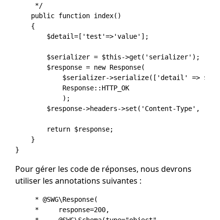
     */

    public function index()

    {

        $detail=['test'=>'value'];

        $serializer = $this->get('serializer');

        $response = new Response(

            $serializer->serialize(['detail' => $det
            Response::HTTP_OK

            );

        $response->headers->set('Content-Type', 'app
        return $response;

    }

Pour gérer les code de réponses, nous devrons
utiliser les annotations suivantes :
     * @SWG\Response(

     *     response=200,

     *     @SWG\Schema(type="object",
