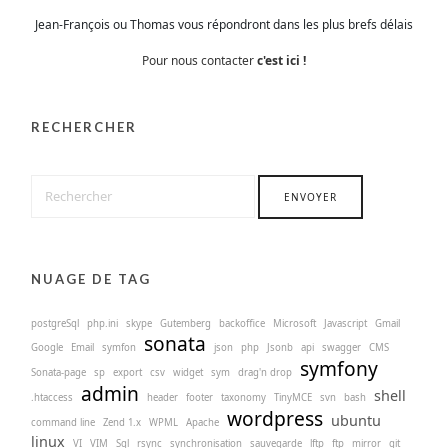
Jean-François ou Thomas vous répondront dans les plus brefs délais
Pour nous contacter
c'est ici !
RECHERCHER
NUAGE DE TAG
postgreSql
php.ini
skype
Gutemberg
backoffice
Microsoft
Javascript
Gmail
sonata
Google
Email
symfon
json
php
Jsonb
api
swagger
CMS
symfony
Sonata-page
sp
export
csv
widget
sym
drag'n drop
admin
shell
.htaccess
header
footer
taxonomy
TinyMCE
svn
bash
wordpress
ubuntu
command line
Zend 1.x
WPML
Apache
linux
VI
VIM
Sql
rsync
synchronisation
sauvegarde
lftp
ftp
mirror
git