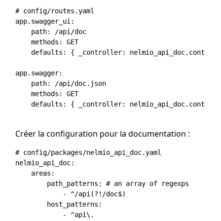
# config/routes.yaml

app.swagger_ui:

    path: /api/doc

    methods: GET

    defaults: { _controller: nelmio_api_doc.controll
app.swagger:

    path: /api/doc.json

    methods: GET

    defaults: { _controller: nelmio_api_doc.controll
Créer la configuration pour la documentation :
# config/packages/nelmio_api_doc.yaml

nelmio_api_doc:

    areas:

        path_patterns: # an array of regexps

            - ^/api(?!/doc$)

        host_patterns:
