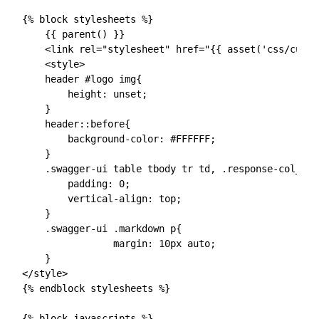
{% block stylesheets %}

    {{ parent() }}

    <link rel="stylesheet" href="{{ asset('css/custo
    <style>

    header #logo img{

    	height: unset;

    }

    header::before{

	background-color: #FFFFFF;

    }

    .swagger-ui table tbody tr td, .response-col_des
    	padding: 0;

    	vertical-align: top;

    }

    .swagger-ui .markdown p{

		margin: 10px auto;

    }

</style>

{% endblock stylesheets %}

{% block javascripts %}
