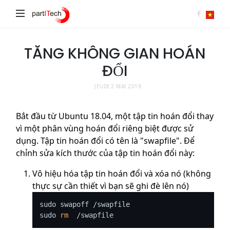
partITech
TĂNG KHÔNG GIAN HOÁN
ĐỔI
JEUDI 2 MAI 2019
Bắt đầu từ Ubuntu 18.04, một tập tin hoán đổi thay
vì một phân vùng hoán đổi riêng biệt được sử
dụng. Tập tin hoán đổi có tên là "swapfile". Để
chỉnh sửa kích thước của tập tin hoán đổi này:
Vô hiệu hóa tập tin hoán đổi và xóa nó (không
thực sự cần thiết vì bạn sẽ ghi đè lên nó)
sudo swapoff /swapfile

sudo 
rm