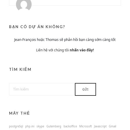
BẠN CÓ DỰ ÁN KHÔNG?
Jean-François hoặc Thomas sẽ phản hồi bạn càng sớm càng tốt
Liên hệ với chúng tôi
nhấn vào đây!
TÌM KIẾM
MÂY THẺ
postgreSql
php.ini
skype
Gutemberg
backoffice
Microsoft
Javascript
Gmail