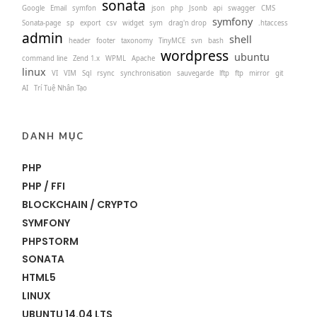
sonata
Google
Email
symfon
json
php
Jsonb
api
swagger
CMS
symfony
Sonata-page
sp
export
csv
widget
sym
drag'n drop
.htaccess
admin
shell
header
footer
taxonomy
TinyMCE
svn
bash
wordpress
ubuntu
command line
Zend 1.x
WPML
Apache
linux
VI
VIM
Sql
rsync
synchronisation
sauvegarde
lftp
ftp
mirror
git
AI
Trí Tuệ Nhân Tạo
DANH MỤC
PHP
PHP / FFI
BLOCKCHAIN / CRYPTO
SYMFONY
PHPSTORM
SONATA
HTML5
LINUX
UBUNTU 14.04 LTS