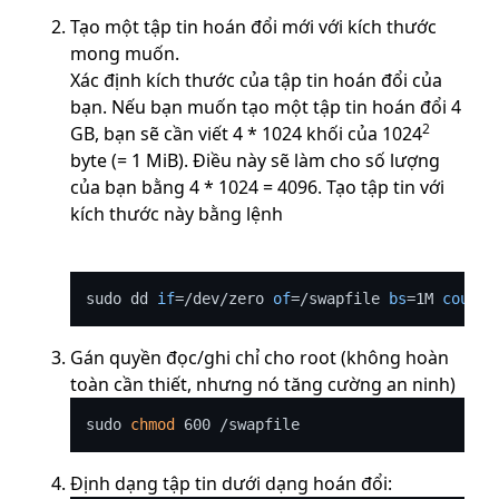
Tạo một tập tin hoán đổi mới với kích thước
mong muốn.
Xác định kích thước của tập tin hoán đổi của
bạn. Nếu bạn muốn tạo một tập tin hoán đổi 4
2
GB, bạn sẽ cần viết 4 * 1024 khối của 1024
byte (= 1 MiB). Điều này sẽ làm cho số lượng
của bạn bằng 4 * 1024 = 4096. Tạo tập tin với
kích thước này bằng lệnh
sudo dd 
if
=/dev/zero 
of
=/swapfile 
bs
=1M 
count
Gán quyền đọc/ghi chỉ cho root (không hoàn
toàn cần thiết, nhưng nó tăng cường an ninh)
sudo 
chmod
Định dạng tập tin dưới dạng hoán đổi: