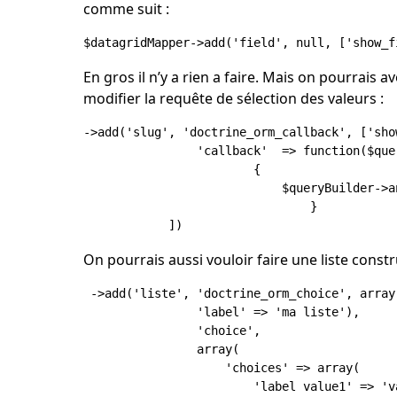
comme suit :
En gros il n’y a rien a faire. Mais on pourrais a
modifier la requête de sélection des valeurs :
->add('slug', 'doctrine_orm_callback', ['sho
                'callback'  => function($que
                        {

                            $queryBuilder->a
		                }

On pourrais aussi vouloir faire une liste cons
 ->add('liste', 'doctrine_orm_choice', array(
                'label' => 'ma liste'),

                'choice',

                array(

                    'choices' => array(

                        'label value1' => 'va