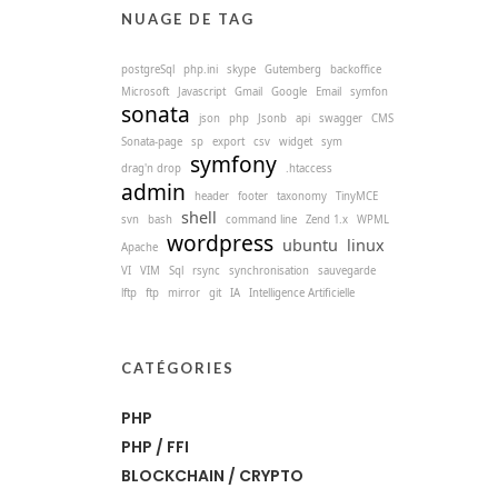
NUAGE DE TAG
postgreSql
php.ini
skype
Gutemberg
backoffice
Microsoft
Javascript
Gmail
Google
Email
symfon
sonata
json
php
Jsonb
api
swagger
CMS
Sonata-page
sp
export
csv
widget
sym
symfony
drag'n drop
.htaccess
admin
header
footer
taxonomy
TinyMCE
shell
svn
bash
command line
Zend 1.x
WPML
wordpress
ubuntu
linux
Apache
VI
VIM
Sql
rsync
synchronisation
sauvegarde
lftp
ftp
mirror
git
IA
Intelligence Artificielle
CATÉGORIES
PHP
PHP / FFI
BLOCKCHAIN / CRYPTO