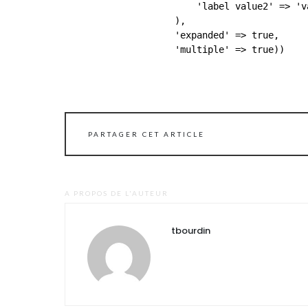
                        'label value2' => 'va
                    ),

                    'expanded' => true,

PARTAGER CET ARTICLE
A PROPOS DE L'AUTEUR
tbourdin