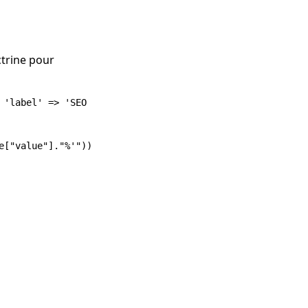
octrine pour
'label' => 'SEO Slug',

["value"]."%'"));
