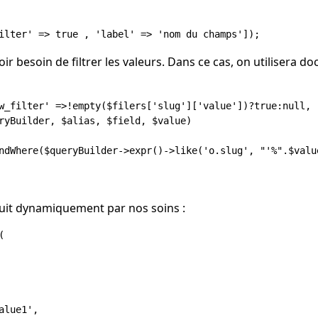
voir besoin de filtrer les valeurs. Dans ce cas, on utilisera d
w_filter' =>!empty($filers['slug']['value'])?true:null,  
ryBuilder, $alias, $field, $value)

ndWhere($queryBuilder->expr()->like('o.slug', "'%".$value
truit dynamiquement par nos soins :


lue1',
