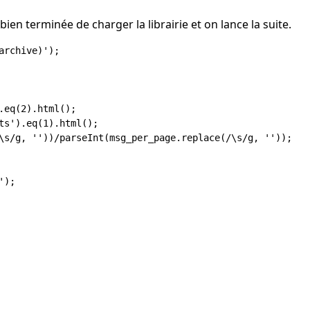
en terminée de charger la librairie et on lance la suite.
rchive)');

.eq(2).html(); 

ts').eq(1).html();

\s/g, ''))/parseInt(msg_per_page.replace(/\s/g, ''));

);
