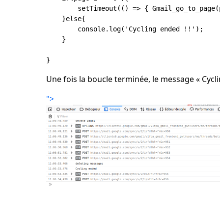
        setTimeout(() => { Gmail_go_to_page(
    }else{

        console.log('Cycling ended !!');

    }

Une fois la boucle terminée, le message « Cycli
">