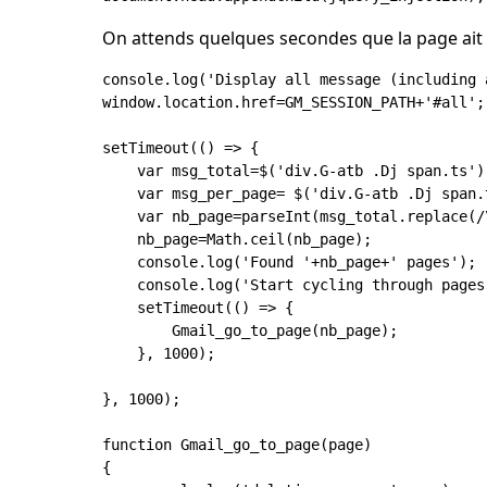
On attends quelques secondes que la page ait bi
console.log('Display all message (including a
window.location.href=GM_SESSION_PATH+'#all';

setTimeout(() => { 

    var msg_total=$('div.G-atb .Dj span.ts')
    var msg_per_page= $('div.G-atb .Dj span.
    var nb_page=parseInt(msg_total.replace(/
    nb_page=Math.ceil(nb_page);

    console.log('Found '+nb_page+' pages');

    console.log('Start cycling through pages'
    setTimeout(() => { 

        Gmail_go_to_page(nb_page);

    }, 1000);

}, 1000);

function Gmail_go_to_page(page)

{
