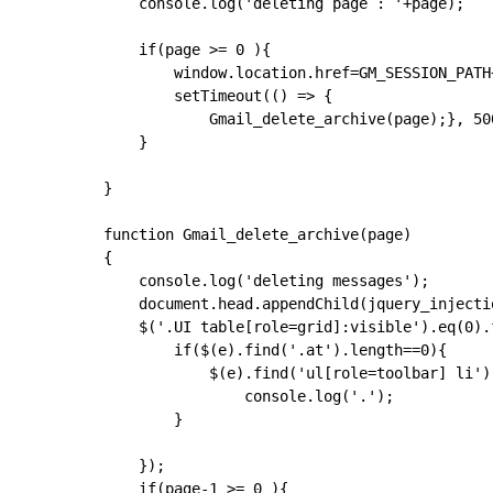
    console.log('deleting page : '+page);

    if(page >= 0 ){

        window.location.href=GM_SESSION_PATH
        setTimeout(() => { 

            Gmail_delete_archive(page);}, 500
    }

}

function Gmail_delete_archive(page)

{

    console.log('deleting messages');

    document.head.appendChild(jquery_injectio
    $('.UI table[role=grid]:visible').eq(0).
        if($(e).find('.at').length==0){

            $(e).find('ul[role=toolbar] li')
		console.log('.');

        }

    });

    if(page-1 >= 0 ){
