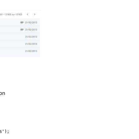
ion
');
