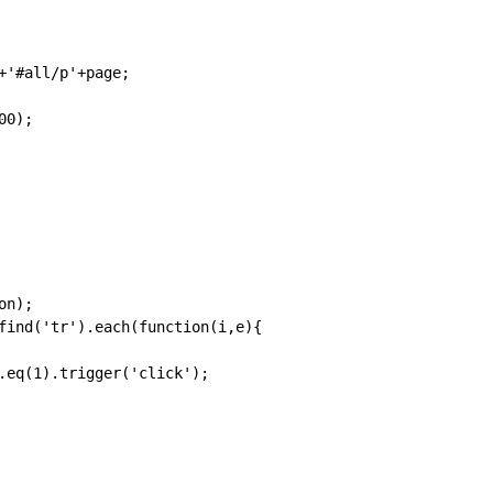
+'#all/p'+page;

0);

n);

find('tr').each(function(i,e){

.eq(1).trigger('click');
