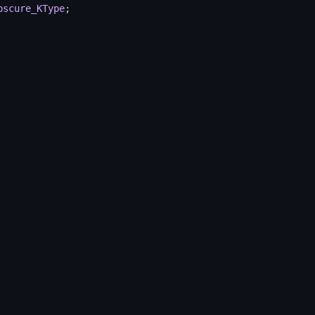
bscure_KType
;