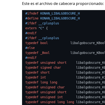
Este es el archivo de cabecera proporcionado:
#
ifndef
 KONAN_LIBALGOBSCURE_H
#
define
 KONAN_LIBALGOBSCURE_H
#
ifdef
 __cplusplus
extern
"C"
#
endif
#
ifdef
 __cplusplus
typedef
bool
#
else
typedef
_Bool
#
endif
typedef
unsigned
short
typedef
signed
char
typedef
short
typedef
int
typedef
long
long
typedef
unsigned
char
typedef
unsigned
short
typedef
unsigned
int
typedef
unsigned
long
long