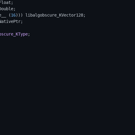
e__ (
16
bscure_KType
;