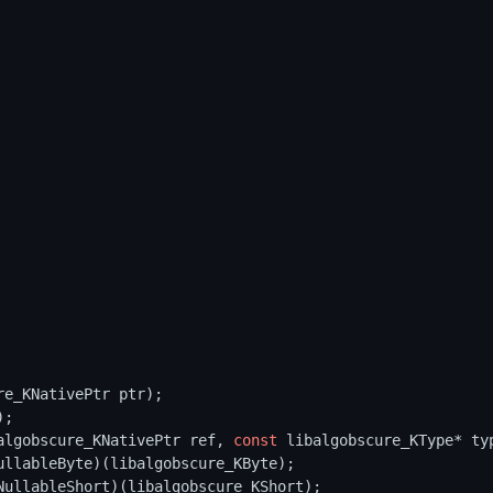
e_KNativePtr ptr);

);

balgobscure_KNativePtr ref, 
const
 libalgobscure_KType* typ