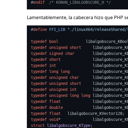
#
endif
/* KONAN_LIBALGOBSCURE_H */
Lamentablemente, la cabecera hizo que PHP se 
#
define
 FFI_LIB 
"./linuxX64/releaseShared/
typedef
bool
typedef
unsigned
short
typedef
signed
char
typedef
short
typedef
int
typedef
long
long
typedef
unsigned
char
typedef
unsigned
short
typedef
unsigned
int
typedef
unsigned
long
long
typedef
float
typedef
double
typedef
float
typedef
void
struct
libalgobscure_KType
;