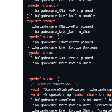
typedef
struct
 {
  libalgobscure_KNativePtr pinned;

typedef
struct
 {
  libalgobscure_KNativePtr pinned;

typedef
struct
 {
  libalgobscure_KNativePtr pinned;

typedef
struct
 {
  libalgobscure_KNativePtr pinned;

} libalgobscure_kref_kotlin_Unit;

typedef
struct
 {
/* Service functions. */
void
 (*DisposeStablePointer)(libalgobscur
void
 (*DisposeString)(
const
char
* 
string
  libalgobscure_KBoolean (*IsInstance)(li
  libalgobscure_kref_kotlin_Byte (*createNullableByte)(libalgobscure_KByte);

  libalgobscure_kref_kotlin_Short (*createNullableShort)(libalgobscure_KShort);
