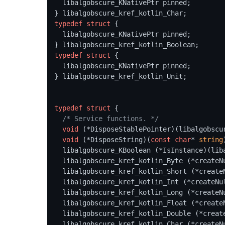
  libalgobscure_KNativePtr pinned;

typedef
struct
 {
  libalgobscure_KNativePtr pinned;

typedef
struct
 {
  libalgobscure_KNativePtr pinned;

} libalgobscure_kref_kotlin_Unit;

typedef
struct
 {
/* Service functions. */
void
 (*DisposeStablePointer)(libalgobscur
void
 (*DisposeString)(
const
char
* 
string
  libalgobscure_KBoolean (*IsInstance)(li
  libalgobscure_kref_kotlin_Byte (*createNullableByte)(libalgobscure_KByte);

  libalgobscure_kref_kotlin_Short (*createNullableShort)(libalgobscure_KShort);

  libalgobscure_kref_kotlin_Int (*createNullableInt)(libalgobscure_KInt);

  libalgobscure_kref_kotlin_Long (*createNullableLong)(libalgobscure_KLong);

  libalgobscure_kref_kotlin_Float (*createNullableFloat)(libalgobscure_KFloat);

  libalgobscure_kref_kotlin_Double (*createNullableDouble)(libalgobscure_KDouble);

  libalgobscure_kref_kotlin_Char (*createNullableChar)(libalgobscure_KChar);
