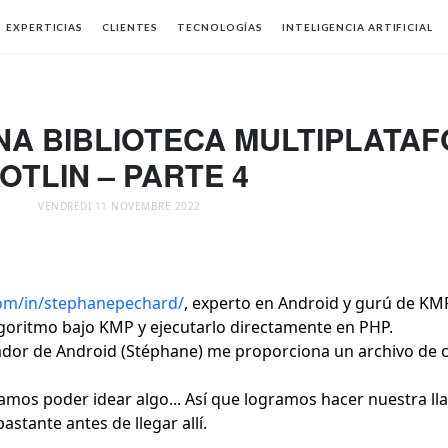
EXPERTICIAS
CLIENTES
TECNOLOGÍAS
INTELIGENCIA ARTIFICIAL
UNA BIBLIOTECA MULTIPLATA
OTLIN – PARTE 4
VENDREDI 11 NOVEMBRE 2022
com/in/stephanepechard/
, experto en Android y gurú de KM
algoritmo bajo KMP y ejecutarlo directamente en PHP.
llador de Android (Stéphane) me proporciona un archivo de 
íamos poder idear algo... Así que logramos hacer nuestra ll
astante antes de llegar allí.