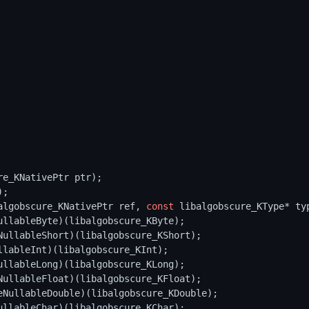
e_KNativePtr ptr);

);

balgobscure_KNativePtr ref, 
const
 libalgobscure_KType* typ