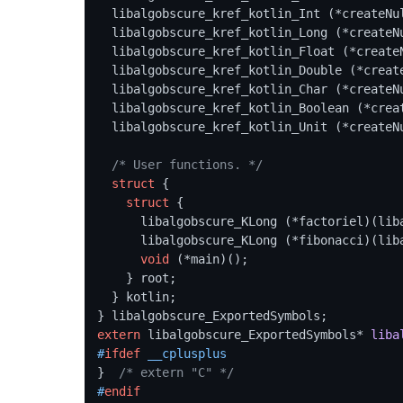
  libalgobscure_kref_kotlin_Int (*createNullableInt)(libalgobscure_KInt);

  libalgobscure_kref_kotlin_Long (*createNullableLong)(libalgobscure_KLong);

  libalgobscure_kref_kotlin_Float (*createNullableFloat)(libalgobscure_KFloat);

  libalgobscure_kref_kotlin_Double (*createNullableDouble)(libalgobscure_KDouble);

  libalgobscure_kref_kotlin_Char (*createNullableChar)(libalgobscure_KChar);

  libalgobscure_kref_kotlin_Boolean (*createNullableBoolean)(libalgobscure_KBoolean);

  libalgobscure_kref_kotlin_Unit (*createN
/* User functions. */
struct
 {
struct
 {
      libalgobscure_KLong (*factoriel)(libalgobscure_KLong n);

      libalgobscure_KLong (*fibonacci)(libalgobscure_KLong n);

void
 (*main)();

    } root;

  } kotlin;

extern
 libalgobscure_ExportedSymbols* 
liba
#
ifdef
 __cplusplus
}  
/* extern "C" */
#
endif