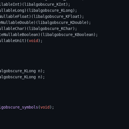
ullableUnit)(
void
);

lgobscure_symbols
(
void
)