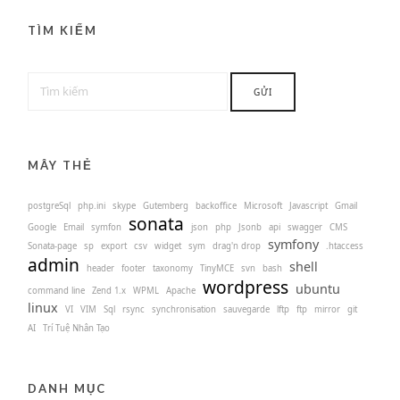
TÌM KIẾM
MÂY THẺ
postgreSql
php.ini
skype
Gutemberg
backoffice
Microsoft
Javascript
Gmail
sonata
Google
Email
symfon
json
php
Jsonb
api
swagger
CMS
symfony
Sonata-page
sp
export
csv
widget
sym
drag'n drop
.htaccess
admin
shell
header
footer
taxonomy
TinyMCE
svn
bash
wordpress
ubuntu
command line
Zend 1.x
WPML
Apache
linux
VI
VIM
Sql
rsync
synchronisation
sauvegarde
lftp
ftp
mirror
git
AI
Trí Tuệ Nhân Tạo
DANH MỤC