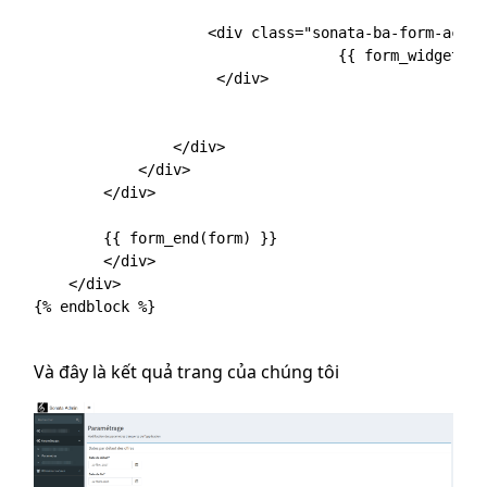
                    <div class="sonata-ba-form-actio
                                   {{ form_widget(fo
                     </div>

                </div>

            </div>

        </div>

        {{ form_end(form) }}

        </div>

    </div>

{% endblock %}

Và đây là kết quả trang của chúng tôi