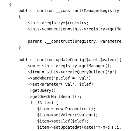
{

    public function __construct(ManagerRegistry $reg
    {

        $this->registry=$registry;

        $this->connection=$this->registry->getManage
        parent::__construct($registry, Parametres::c
    }

    public function updateConfig($clef,$valeur){

        $em = $this->registry->getManager();

        $item = $this->createQueryBuilder('p')

        ->andWhere('p.clef = :val')

        ->setParameter('val', $clef)

        ->getQuery()

        ->getOneOrNullResult();

        if (!$item) {

            $item = new Parametres();

            $item->setValeur($valeur);

            $item->setClef($clef);

            $item->setUpdatedAt(date("Y-m-d H:i:s",s