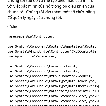
Chúng tôi sau đó có thể tạo biểu mẫu của mình,
với việc xác minh của nó trong bộ điều khiển của
chúng tôi. Chúng tôi vẫn thêm một số chức năng
để quản lý ngày của chúng tôi.
<?php

namespace App\Controller;

use Symfony\Component\Routing\Annotation\Route;

use Sonata\AdminBundle\Controller\CRUDController;

use App\Entity\Parametres;

use Symfony\Component\Form\FormEvent;

use Symfony\Component\Form\FormEvents;

use Symfony\Component\HttpFoundation\Request;

use Sonata\CoreBundle\Form\Type\DatePickerType;

use Sonata\CoreBundle\Form\Type\DateTimePickerType;

use Symfony\Component\Validator\Constraints\Callback;
use Symfony\Component\Form\Extension\Core\Type\Hidde
use Symfony\Component\Form\Extension\Core\Type\Submi