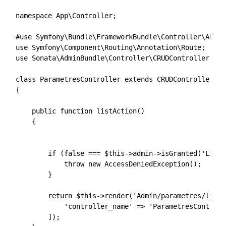
namespace App\Controller;

#use Symfony\Bundle\FrameworkBundle\Controller\Abstr
use Symfony\Component\Routing\Annotation\Route;

use Sonata\AdminBundle\Controller\CRUDController;

class ParametresController extends CRUDController

{

    public function listAction()

    {

        if (false === $this->admin->isGranted('LIST')
            throw new AccessDeniedException();

        }

        return $this->render('Admin/parametres/listA
            'controller_name' => 'ParametresControlle
        ]);
