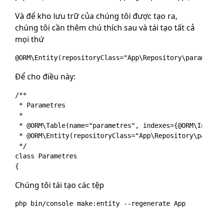
Và để kho lưu trữ của chúng tôi được tạo ra,
chúng tôi cần thêm chú thích sau và tái tạo tất cả
mọi thứ
Để cho điều này:
/**

 * Parametres

 *

 * @ORM\Table(name="parametres", indexes={@ORM\Index
 * @ORM\Entity(repositoryClass="App\Repository\param
 */

class Parametres

Chúng tôi tái tạo các tệp