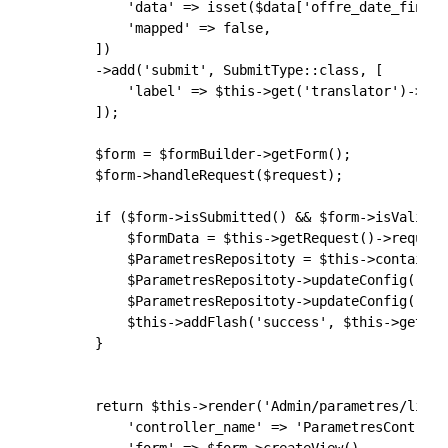
            'data' => isset($data['offre_date_fin'])
            'mapped' => false,

        ])

        ->add('submit', SubmitType::class, [

            'label' => $this->get('translator')->tra
        ]);

        $form = $formBuilder->getForm();

        $form->handleRequest($request);

        if ($form->isSubmitted() && $form->isValid())
            $formData = $this->getRequest()->request
            $ParametresRepositoty = $this->container
            $ParametresRepositoty->updateConfig('off
            $ParametresRepositoty->updateConfig('off
            $this->addFlash('success', $this->get('t
        }

        return $this->render('Admin/parametres/listA
            'controller_name' => 'ParametresControlle