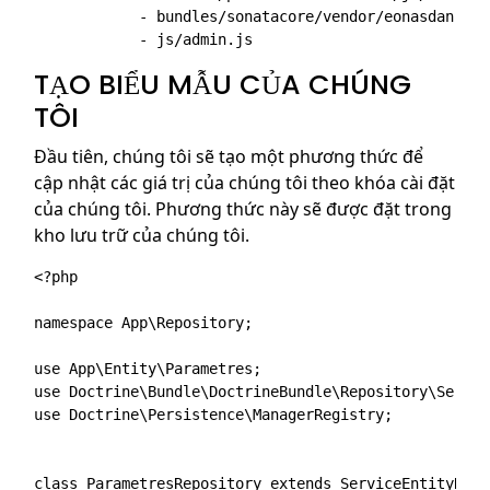
            - bundles/sonatacore/vendor/eonasdan-boo
TẠO BIỂU MẪU CỦA CHÚNG
TÔI
Đầu tiên, chúng tôi sẽ tạo một phương thức để
cập nhật các giá trị của chúng tôi theo khóa cài đặt
của chúng tôi. Phương thức này sẽ được đặt trong
kho lưu trữ của chúng tôi.
<?php

namespace App\Repository;

use App\Entity\Parametres;

use Doctrine\Bundle\DoctrineBundle\Repository\Servic
use Doctrine\Persistence\ManagerRegistry;

class ParametresRepository extends ServiceEntityRepo