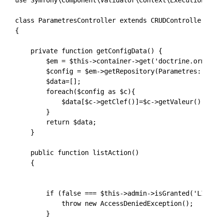
use Symfony\Component\Validator\Context\ExecutionCon
class ParametresController extends CRUDController

{

    private function getConfigData() {

        $em = $this->container->get('doctrine.orm.en
        $config = $em->getRepository(Parametres::cla
        $data=[];

        foreach($config as $c){

            $data[$c->getClef()]=$c->getValeur();

        }

        return $data;

    }

    public function listAction()

    {

        if (false === $this->admin->isGranted('LIST')
            throw new AccessDeniedException();

        }
