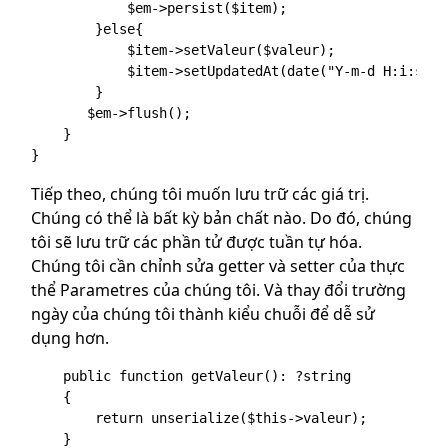
            $em->persist($item);

        }else{

            $item->setValeur($valeur);

            $item->setUpdatedAt(date("Y-m-d H:i:s",s
        }

       $em->flush();

    }

Tiếp theo, chúng tôi muốn lưu trữ các giá trị.
Chúng có thể là bất kỳ bản chất nào. Do đó, chúng
tôi sẽ lưu trữ các phần tử được tuần tự hóa.
Chúng tôi cần chỉnh sửa getter và setter của thực
thể Parametres của chúng tôi. Và thay đổi trường
ngày của chúng tôi thành kiểu chuỗi để dễ sử
dụng hơn.
    public function getValeur(): ?string

    {

        return unserialize($this->valeur);

    }
