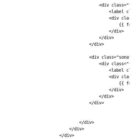
                                    <div class="form
                                        <label class
                                        <div class="
                                            {{ form_
                                        </div>

                                    </div>

                                </div>

                                <div class="sonata-b
                                    <div class="form
                                        <label class
                                        <div class="
                                            {{ form_
                                        </div>

                                    </div>

                                </div>

                            </div>

                        </div>

                    </div>
