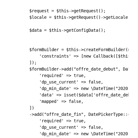
        $request = $this->getRequest();

        $locale = $this->getRequest()->getLocale();

        $data = $this->getConfigData();

        $formBuilder = $this->createFormBuilder(null,
            'constraints' => [new Callback([$this, '
        ]);

        $formBuilder->add("offre_date_debut", DatePi
            'required' => true,

            'dp_use_current' => false,

            'dp_min_date' => new \DateTime("2020-01-
            'data' => isset($data['offre_date_debut'
            'mapped' => false,

        ])

        ->add("offre_date_fin", DatePickerType::class
            'required' => true,

            'dp_use_current' => false,

            'dp_min_date' => new \DateTime("2020-01-