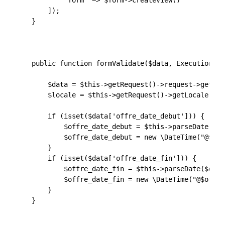
            'form' => $form->createView()

        ]);

    }

    public function formValidate($data, ExecutionCon
        $data = $this->getRequest()->request->get('f
        $locale = $this->getRequest()->getLocale();

        if (isset($data['offre_date_debut'])) {

            $offre_date_debut = $this->parseDate($da
            $offre_date_debut = new \DateTime("@$off
        }

        if (isset($data['offre_date_fin'])) {

            $offre_date_fin = $this->parseDate($data
            $offre_date_fin = new \DateTime("@$offre
        }

    }
