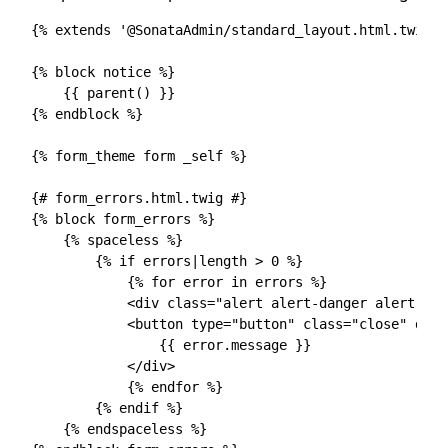
{% extends '@SonataAdmin/standard_layout.html.twig' %
{% block notice %}

    {{ parent() }}

{% endblock %}

{% form_theme form _self %}

{# form_errors.html.twig #}

{% block form_errors %}

    {% spaceless %}

        {% if errors|length > 0 %}

            {% for error in errors %}

            <div class="alert alert-danger alert-dis
            <button type="button" class="close" data
                {{ error.message }}

            </div>

            {% endfor %}

        {% endif %}

    {% endspaceless %}
