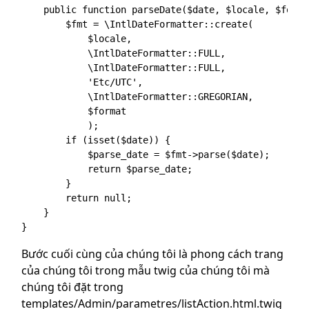
    public function parseDate($date, $locale, $forma
        $fmt = \IntlDateFormatter::create(

            $locale,

            \IntlDateFormatter::FULL,

            \IntlDateFormatter::FULL,

            'Etc/UTC',

            \IntlDateFormatter::GREGORIAN,

            $format

            );

        if (isset($date)) {

            $parse_date = $fmt->parse($date);

            return $parse_date;

        }

        return null;

    }

Bước cuối cùng của chúng tôi là phong cách trang
của chúng tôi trong mẫu twig của chúng tôi mà
chúng tôi đặt trong
templates/Admin/parametres/listAction.html.twig