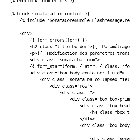
{% endblock form_errors %}

{% block sonata_admin_content %}

    {% include 'SonataCoreBundle:FlashMessage:render
    <div>

        {{ form_errors(form) }}

        <h2 class="title-border">{{ 'Paramétrage'|tr
        <p>{{ 'Modifiaction des parametres transvers
        <div class="sonata-ba-form">

        {{ form_start(form, { attr: { class: 'form-s
        <div class="box-body container-fluid">

            <div class="sonata-ba-collapsed-fields f
                <div class="row">

                    <div class="">

                        <div class="box box-primary">
                            <div class="box-header w
                                <h4 class="box-title
                            </div>

                            <div class="box-body">

                                <div class="sonata-b