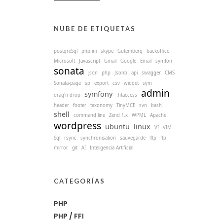
NUBE DE ETIQUETAS
postgreSql
php.ini
skype
Gutemberg
backoffice
Microsoft
Javascript
Gmail
Google
Email
symfon
sonata
json
php
Jsonb
api
swagger
CMS
Sonata-page
sp
export
csv
widget
sym
admin
symfony
drag'n drop
.htaccess
header
footer
taxonomy
TinyMCE
svn
bash
shell
command line
Zend 1.x
WPML
Apache
wordpress
ubuntu
linux
VI
VIM
Sql
rsync
synchronisation
sauvegarde
lftp
ftp
mirror
git
AI
Inteligencia Artificial
CATEGORÍAS
PHP
PHP / FFI