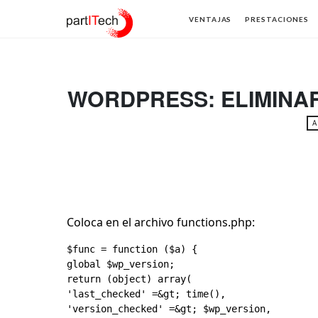
partITech
VENTAJAS
PRESTACIONES
WORDPRESS: ELIMINAR
A
Coloca en el archivo functions.php:
$func = function ($a) {

global $wp_version;

return (object) array(

'last_checked' =&gt; time(),

'version_checked' =&gt; $wp_version,
