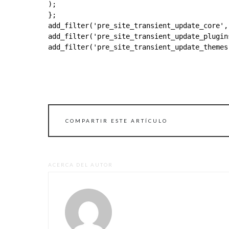
);

};

add_filter('pre_site_transient_update_core', 
add_filter('pre_site_transient_update_plugins
add_filter('pre_site_transient_update_themes'
COMPARTIR ESTE ARTÍCULO
ACERCA DEL AUTOR