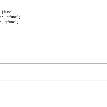
$func);

', $func);

, $func);
