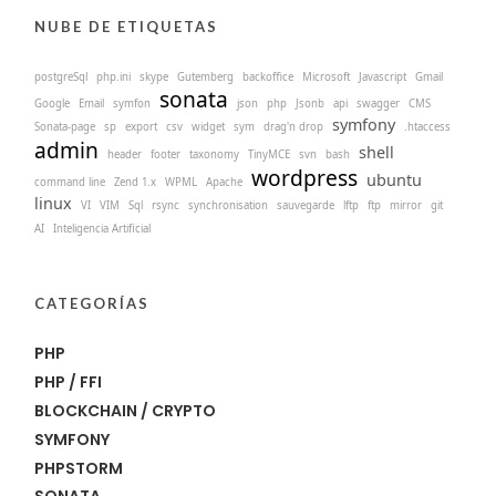
NUBE DE ETIQUETAS
postgreSql
php.ini
skype
Gutemberg
backoffice
Microsoft
Javascript
Gmail
sonata
Google
Email
symfon
json
php
Jsonb
api
swagger
CMS
symfony
Sonata-page
sp
export
csv
widget
sym
drag'n drop
.htaccess
admin
shell
header
footer
taxonomy
TinyMCE
svn
bash
wordpress
ubuntu
command line
Zend 1.x
WPML
Apache
linux
VI
VIM
Sql
rsync
synchronisation
sauvegarde
lftp
ftp
mirror
git
AI
Inteligencia Artificial
CATEGORÍAS
PHP
PHP / FFI
BLOCKCHAIN / CRYPTO
SYMFONY
PHPSTORM