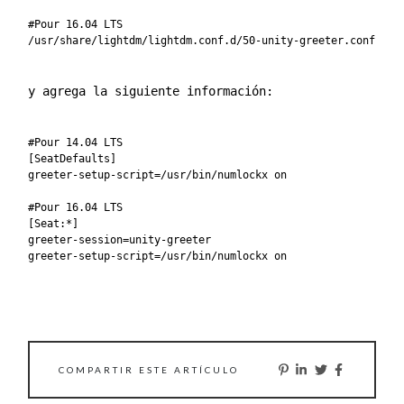
#Pour 16.04 LTS

y agrega la siguiente información:
#Pour 14.04 LTS

[SeatDefaults]

greeter-setup-script=/usr/bin/numlockx on

#Pour 16.04 LTS

[Seat:*]

greeter-session=unity-greeter

COMPARTIR ESTE ARTÍCULO