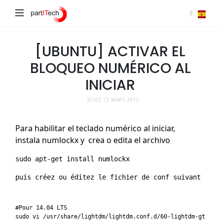
partITech
[UBUNTU] ACTIVAR EL
BLOQUEO NUMÉRICO AL
INICIAR
JEUDI 12 MARS 2015
Para habilitar el teclado numérico al iniciar,
instala numlockx y crea o edita el archivo
puis créez ou éditez le fichier de conf suivant :

#Pour 14.04 LTS

sudo vi /usr/share/lightdm/lightdm.conf.d/60-lightdm-gtk-gre