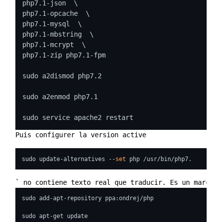
php7.1-json  \

php7.1-opcache  \

php7.1-mysql  \

php7.1-mbstring  \

php7.1-mcrypt  \

php7.1-zip php7.1-fpm

sudo a2dismod php7.2

sudo a2enmod php7.1

sudo service apache2 restart
Puis configurer la version active
sudo update-alternatives --
set
` no contiene texto real que traducir. Es un marcado
sudo add-apt-repository ppa:ondrej/php

sudo apt-get update
