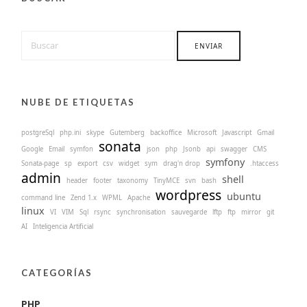
NUBE DE ETIQUETAS
postgreSql
php.ini
skype
Gutemberg
backoffice
Microsoft
Javascript
Gmail
sonata
Google
Email
symfon
json
php
Jsonb
api
swagger
CMS
symfony
Sonata-page
sp
export
csv
widget
sym
drag'n drop
.htaccess
admin
shell
header
footer
taxonomy
TinyMCE
svn
bash
wordpress
ubuntu
command line
Zend 1.x
WPML
Apache
linux
VI
VIM
Sql
rsync
synchronisation
sauvegarde
lftp
ftp
mirror
git
AI
Inteligencia Artificial
CATEGORÍAS
PHP