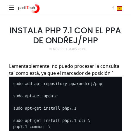
partITech
INSTALA PHP 7.1 CON EL PPA
DE ONDŘEJ/PHP
VENDREDI 1 MARS 2019
Lamentablemente, no puedo procesar la consulta
tal como está, ya que el marcador de posición `
sudo add-apt-repository ppa:ondrej/php

sudo apt-get update

sudo apt-get install php7.1

sudo apt-get install php7.1-cli \

php7.1-common  \
