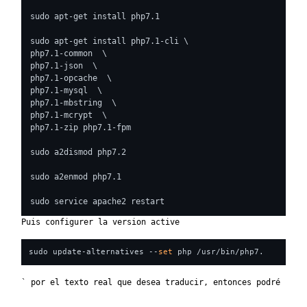
sudo apt-get install php7.1

sudo apt-get install php7.1-cli \

php7.1-common  \

php7.1-json  \

php7.1-opcache  \

php7.1-mysql  \

php7.1-mbstring  \

php7.1-mcrypt  \

php7.1-zip php7.1-fpm

sudo a2dismod php7.2

sudo a2enmod php7.1

sudo service apache2 restart
Puis configurer la version active
sudo update-alternatives --
set
` por el texto real que desea traducir, entonces podré prop