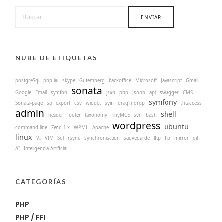
NUBE DE ETIQUETAS
postgreSql
php.ini
skype
Gutemberg
backoffice
Microsoft
Javascript
Gmail
sonata
Google
Email
symfon
json
php
Jsonb
api
swagger
CMS
symfony
Sonata-page
sp
export
csv
widget
sym
drag'n drop
.htaccess
admin
shell
header
footer
taxonomy
TinyMCE
svn
bash
wordpress
ubuntu
command line
Zend 1.x
WPML
Apache
linux
VI
VIM
Sql
rsync
synchronisation
sauvegarde
lftp
ftp
mirror
git
AI
Inteligencia Artificial
CATEGORÍAS
PHP
PHP / FFI