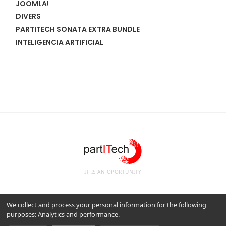
JOOMLA!
DIVERS
PARTITECH SONATA EXTRA BUNDLE
INTELIGENCIA ARTIFICIAL
IT IS AN OPORTUNITY
We collect and process your personal information for the following
purposes:
Analytics and performance
.
Avisos legales
Política de cookies
Gestione su consentimiento