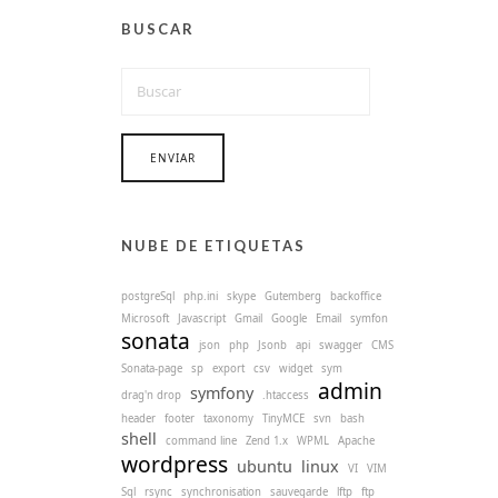
BUSCAR
NUBE DE ETIQUETAS
postgreSql
php.ini
skype
Gutemberg
backoffice
Microsoft
Javascript
Gmail
Google
Email
symfon
sonata
json
php
Jsonb
api
swagger
CMS
Sonata-page
sp
export
csv
widget
sym
admin
symfony
drag'n drop
.htaccess
header
footer
taxonomy
TinyMCE
svn
bash
shell
command line
Zend 1.x
WPML
Apache
wordpress
ubuntu
linux
VI
VIM
Sql
rsync
synchronisation
sauvegarde
lftp
ftp