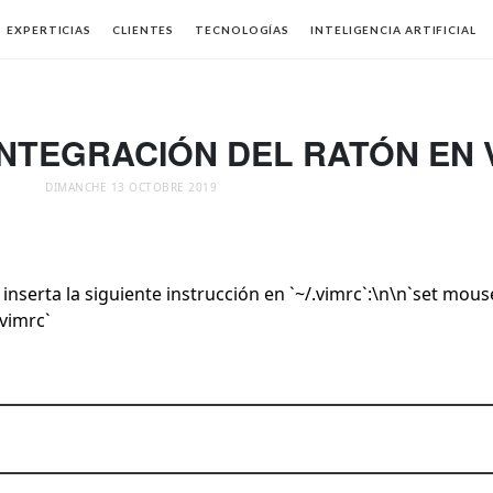
EXPERTICIAS
CLIENTES
TECNOLOGÍAS
INTELIGENCIA ARTIFICIAL
INTEGRACIÓN DEL RATÓN EN 
DIMANCHE 13 OCTOBRE 2019
 inserta la siguiente instrucción en `~/.vimrc`:\n\n`set mou
.vimrc`