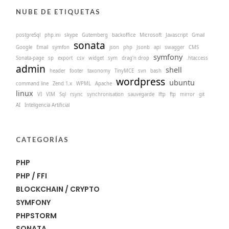
NUBE DE ETIQUETAS
postgreSql
php.ini
skype
Gutemberg
backoffice
Microsoft
Javascript
Gmail
sonata
Google
Email
symfon
json
php
Jsonb
api
swagger
CMS
symfony
Sonata-page
sp
export
csv
widget
sym
drag'n drop
.htaccess
admin
shell
header
footer
taxonomy
TinyMCE
svn
bash
wordpress
ubuntu
command line
Zend 1.x
WPML
Apache
linux
VI
VIM
Sql
rsync
synchronisation
sauvegarde
lftp
ftp
mirror
git
AI
Inteligencia Artificial
CATEGORÍAS
PHP
PHP / FFI
BLOCKCHAIN / CRYPTO
SYMFONY
PHPSTORM
SONATA