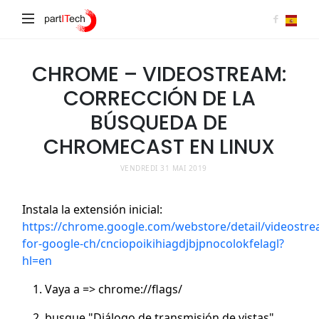
partITech
CHROME – VIDEOSTREAM:
CORRECCIÓN DE LA
BÚSQUEDA DE
CHROMECAST EN LINUX
VENDREDI 31 MAI 2019
Instala la extensión inicial:
https://chrome.google.com/webstore/detail/videostre
for-google-ch/cnciopoikihiagdjbjpnocolokfelagl?
hl=en
Vaya a => chrome://flags/
busque "Diálogo de transmisión de vistas"