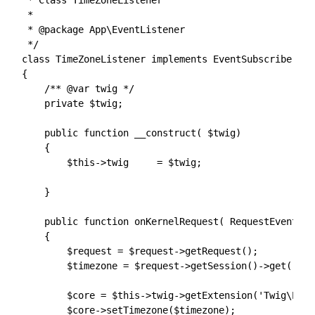
 * Class TimeZoneListener

 *

 * @package App\EventListener

 */

class TimeZoneListener implements EventSubscriberInt
{

    /** @var twig */

    private $twig;

    public function __construct( $twig)

    {

        $this->twig     = $twig;

    }

    public function onKernelRequest( RequestEvent $r
    {

        $request = $request->getRequest();

        $timezone = $request->getSession()->get('_ti
        $core = $this->twig->getExtension('Twig\Exte
        $core->setTimezone($timezone);
