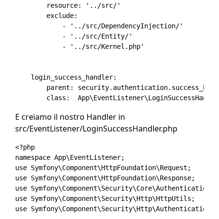
        resource: '../src/'

        exclude:

            - '../src/DependencyInjection/'

            - '../src/Entity/'

            - '../src/Kernel.php'

    login_success_handler:

        parent: security.authentication.success_handl
E creiamo il nostro Handler in
src/EventListener/LoginSuccessHandler.php
<?php 

namespace App\EventListener;

use Symfony\Component\HttpFoundation\Request;

use Symfony\Component\HttpFoundation\Response;

use Symfony\Component\Security\Core\Authentication\T
use Symfony\Component\Security\Http\HttpUtils;

use Symfony\Component\Security\Http\Authentication\D