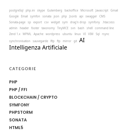
postgreSql
php.ini
skype
Gutemberg
backoffice
Microsoft
Javascript
Gmail
Google
Email
symfon
sonata
json
php
Jsonb
api
swagger
CMS
Sonata-page
sp
export
csv
widget
sym
drag'n drop
symfony
.htaccess
admin
header
footer
taxonomy
TinyMCE
svn
bash
shell
command line
Zend 1.x
WPML
Apache
wordpress
ubuntu
linux
VI
VIM
Sql
rsync
AI
synchronisation
sauvegarde
lftp
ftp
mirror
git
Intelligenza Artificiale
CATEGORIE
PHP
PHP / FFI
BLOCKCHAIN / CRYPTO
SYMFONY
PHPSTORM
SONATA
HTML5