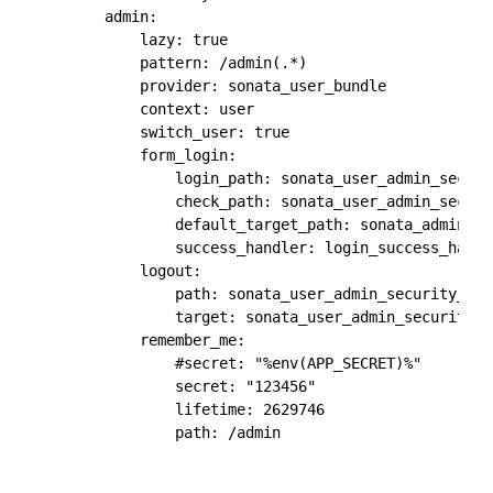
        admin:

            lazy: true

            pattern: /admin(.*)

            provider: sonata_user_bundle

            context: user

            switch_user: true

            form_login:

                login_path: sonata_user_admin_securi
                check_path: sonata_user_admin_securi
                default_target_path: sonata_admin_da
                success_handler: login_success_handle
            logout:

                path: sonata_user_admin_security_logo
                target: sonata_user_admin_security_lo
            remember_me:

                #secret: "%env(APP_SECRET)%"

                secret: "123456"

                lifetime: 2629746

                path: /admin
