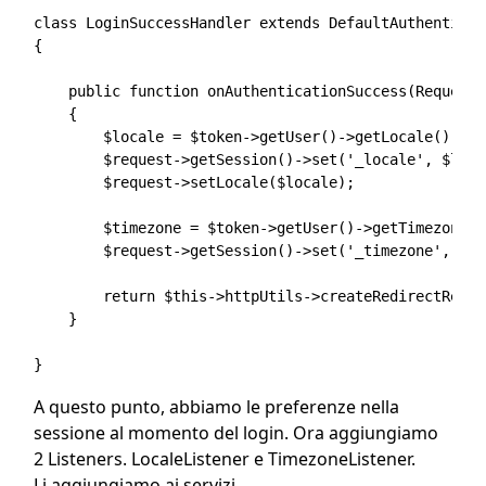
class LoginSuccessHandler extends DefaultAuthenticat
{

    public function onAuthenticationSuccess(Request 
    {

        $locale = $token->getUser()->getLocale();

        $request->getSession()->set('_locale', $local
        $request->setLocale($locale);

        $timezone = $token->getUser()->getTimezone();
        $request->getSession()->set('_timezone', $ti
        return $this->httpUtils->createRedirectRespo
    }

A questo punto, abbiamo le preferenze nella
sessione al momento del login. Ora aggiungiamo
2 Listeners. LocaleListener e TimezoneListener.
Li aggiungiamo ai servizi.