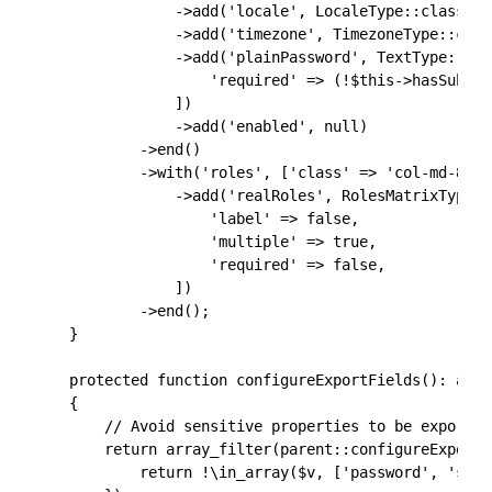
                ->add('locale', LocaleType::class, [
                ->add('timezone', TimezoneType::clas
                ->add('plainPassword', TextType::cla
                    'required' => (!$this->hasSubjec
                ])

                ->add('enabled', null)

            ->end()

            ->with('roles', ['class' => 'col-md-8'])

                ->add('realRoles', RolesMatrixType::
                    'label' => false,

                    'multiple' => true,

                    'required' => false,

                ])

            ->end();

    }

    protected function configureExportFields(): array
    {

        // Avoid sensitive properties to be exported.
        return array_filter(parent::configureExportF
            return !\in_array($v, ['password', 'salt