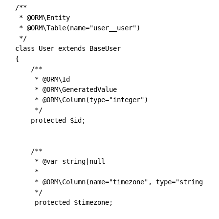
/**

 * @ORM\Entity

 * @ORM\Table(name="user__user")

 */

class User extends BaseUser

{

    /**

     * @ORM\Id

     * @ORM\GeneratedValue

     * @ORM\Column(type="integer")

     */

    protected $id;

    /**

     * @var string|null

     *

     * @ORM\Column(name="timezone", type="string", l
     */

     protected $timezone;
