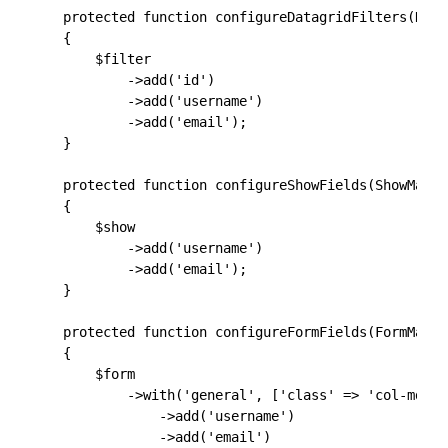
    protected function configureDatagridFilters(Data
    {

        $filter

            ->add('id')

            ->add('username')

            ->add('email');

    }

    protected function configureShowFields(ShowMappe
    {

        $show

            ->add('username')

            ->add('email');

    }

    protected function configureFormFields(FormMappe
    {

        $form

            ->with('general', ['class' => 'col-md-4']
                ->add('username')

                ->add('email')
