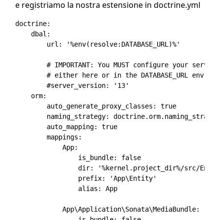
e registriamo la nostra estensione in doctrine.yml
doctrine:

    dbal:

        url: '%env(resolve:DATABASE_URL)%'

        # IMPORTANT: You MUST configure your server 
        # either here or in the DATABASE_URL env var
        #server_version: '13'

    orm:

        auto_generate_proxy_classes: true

        naming_strategy: doctrine.orm.naming_strateg
        auto_mapping: true

        mappings:

            App:

                is_bundle: false

                dir: '%kernel.project_dir%/src/Entity
                prefix: 'App\Entity'

                alias: App

            App\Application\Sonata\MediaBundle:

                is_bundle: false
