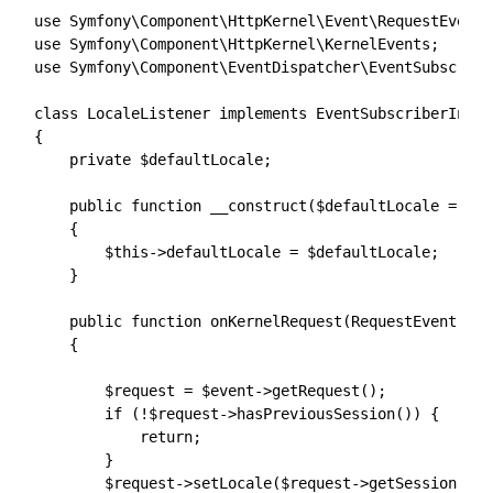
use Symfony\Component\HttpKernel\Event\RequestEvent;

use Symfony\Component\HttpKernel\KernelEvents;

use Symfony\Component\EventDispatcher\EventSubscribe
class LocaleListener implements EventSubscriberInterf
{

    private $defaultLocale;

    public function __construct($defaultLocale = 'fr'
    {

        $this->defaultLocale = $defaultLocale;

    }

    public function onKernelRequest(RequestEvent $eve
    {

        $request = $event->getRequest();

        if (!$request->hasPreviousSession()) {

            return;

        }

        $request->setLocale($request->getSession()->