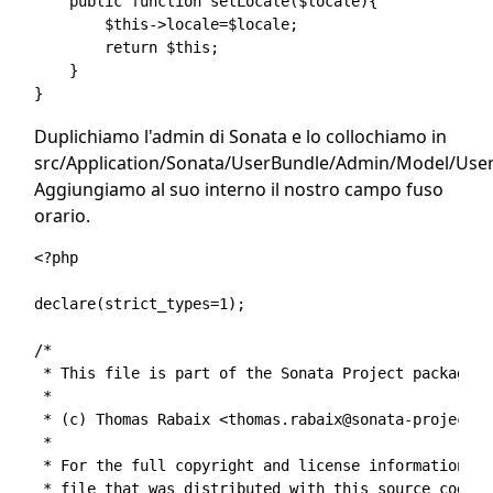
    public function setLocale($locale){

        $this->locale=$locale;

        return $this;

    }

Duplichiamo l'admin di Sonata e lo collochiamo in
src/Application/Sonata/UserBundle/Admin/Model/Us
Aggiungiamo al suo interno il nostro campo fuso
orario.
<?php

declare(strict_types=1);

/*

 * This file is part of the Sonata Project package.

 *

 * (c) Thomas Rabaix <thomas.rabaix@sonata-project.or
 *

 * For the full copyright and license information, p
 * file that was distributed with this source code.
