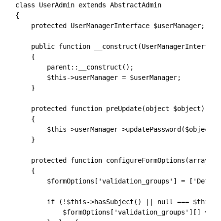
class UserAdmin extends AbstractAdmin

{

    protected UserManagerInterface $userManager;

    public function __construct(UserManagerInterface
    {

        parent::__construct();

        $this->userManager = $userManager;

    }

    protected function preUpdate(object $object): voi
    {

        $this->userManager->updatePassword($object);

    }

    protected function configureFormOptions(array &$
    {

        $formOptions['validation_groups'] = ['Default
        if (!$this->hasSubject() || null === $this->
            $formOptions['validation_groups'][] = 'R