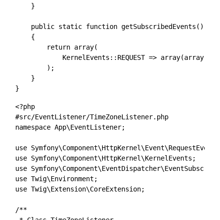
    }

    public static function getSubscribedEvents()

    {

        return array(

            KernelEvents::REQUEST => array(array('on
        );

    }

<?php

#src/EventListener/TimeZoneListener.php

namespace App\EventListener;

use Symfony\Component\HttpKernel\Event\RequestEvent;

use Symfony\Component\HttpKernel\KernelEvents;

use Symfony\Component\EventDispatcher\EventSubscribe
use Twig\Environment;

use Twig\Extension\CoreExtension;

/**
