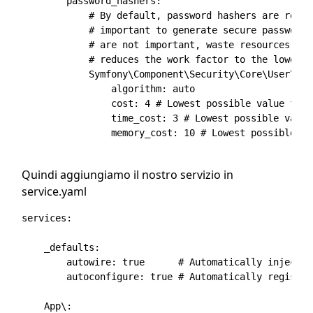
        password_hashers:

            # By default, password hashers are resou
            # important to generate secure password 
            # are not important, waste resources and
            # reduces the work factor to the lowest 
            Symfony\Component\Security\Core\User\Pas
                algorithm: auto

                cost: 4 # Lowest possible value for 
                time_cost: 3 # Lowest possible value
                memory_cost: 10 # Lowest possible va
Quindi aggiungiamo il nostro servizio in
service.yaml
services:

    _defaults:

        autowire: true      # Automatically injects 
        autoconfigure: true # Automatically register
    App\:
