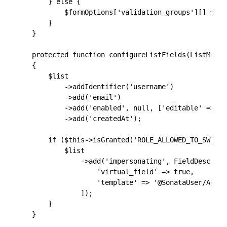
        } else {

            $formOptions['validation_groups'][] = 'P
        }

    }

    protected function configureListFields(ListMappe
    {

        $list

            ->addIdentifier('username')

            ->add('email')

            ->add('enabled', null, ['editable' => tru
            ->add('createdAt');

        if ($this->isGranted('ROLE_ALLOWED_TO_SWITCH
            $list

                ->add('impersonating', FieldDescript
                    'virtual_field' => true,

                    'template' => '@SonataUser/Admin
                ]);

        }

    }
