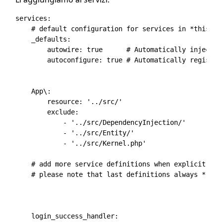
services:

    # default configuration for services in *this* fi
    _defaults:

        autowire: true      # Automatically injects 
        autoconfigure: true # Automatically register
    App\:

        resource: '../src/'

        exclude:

            - '../src/DependencyInjection/'

            - '../src/Entity/'

            - '../src/Kernel.php'

    # add more service definitions when explicit con
    # please note that last definitions always *repl
    login_success_handler:
