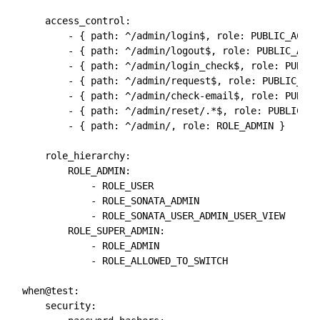
    access_control:

        - { path: ^/admin/login$, role: PUBLIC_ACCESS
        - { path: ^/admin/logout$, role: PUBLIC_ACCES
        - { path: ^/admin/login_check$, role: PUBLIC
        - { path: ^/admin/request$, role: PUBLIC_ACC
        - { path: ^/admin/check-email$, role: PUBLIC
        - { path: ^/admin/reset/.*$, role: PUBLIC_AC
        - { path: ^/admin/, role: ROLE_ADMIN }    

    role_hierarchy:

        ROLE_ADMIN:

            - ROLE_USER

            - ROLE_SONATA_ADMIN

            - ROLE_SONATA_USER_ADMIN_USER_VIEW

        ROLE_SUPER_ADMIN:

            - ROLE_ADMIN

            - ROLE_ALLOWED_TO_SWITCH        

when@test:

    security:
