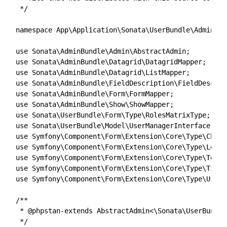
 */

namespace App\Application\Sonata\UserBundle\Admin\Mod
use Sonata\AdminBundle\Admin\AbstractAdmin;

use Sonata\AdminBundle\Datagrid\DatagridMapper;

use Sonata\AdminBundle\Datagrid\ListMapper;

use Sonata\AdminBundle\FieldDescription\FieldDescrip
use Sonata\AdminBundle\Form\FormMapper;

use Sonata\AdminBundle\Show\ShowMapper;

use Sonata\UserBundle\Form\Type\RolesMatrixType;

use Sonata\UserBundle\Model\UserManagerInterface;

use Symfony\Component\Form\Extension\Core\Type\Choic
use Symfony\Component\Form\Extension\Core\Type\Local
use Symfony\Component\Form\Extension\Core\Type\TextTy
use Symfony\Component\Form\Extension\Core\Type\Timez
use Symfony\Component\Form\Extension\Core\Type\UrlTyp
/**

 * @phpstan-extends AbstractAdmin<\Sonata\UserBundle
 */
