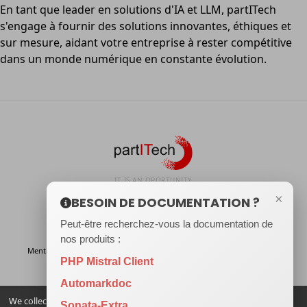
En tant que leader en solutions d'IA et LLM, partITech
s'engage à fournir des solutions innovantes, éthiques et
sur mesure, aidant votre entreprise à rester compétitive
dans un monde numérique en constante évolution.
IT IS AN OPORTUNITY
×
BESOIN DE DOCUMENTATION ?
Peut-être recherchez-vous la documentation de
nos produits :
Mentions légales
Politique des cookies
Gérez votre consentement
PHP Mistral Client
RGPD
Automarkdoc
Site conçu pour un impact minimal : Sobriété numérique, performance optimale, et
We collect and process your personal information for the following
Sonata-Extra